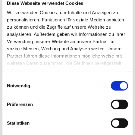
Barrierefreiheit kontaktieren?
Diese Webseite verwendet Cookies
Sind Ihnen Mängel beim barrierefreien Zugang zu
Wir verwenden Cookies, um Inhalte und Anzeigen zu
personalisieren, Funktionen für soziale Medien anbieten
Inhalten von www.stjosef-erfurt.de aufgefallen?
zu können und die Zugriffe auf unsere Website zu
Dann können Sie sich gerne bei uns melden. Bitte
analysieren. Außerdem geben wir Informationen zu Ihrer
benutzen Sie dafür das vorgesehene Kontakt-
Verwendung unserer Website an unsere Partner für
Formular.
soziale Medien, Werbung und Analysen weiter. Unsere
Partner führen diese Informationen möglicherweise mit
Kontakt zur Schlichtungsstelle
weiteren Daten zusammen, die Sie ihnen bereitgestellt
Sollten Sie der Ansicht sein, durch eine nicht
haben oder die sie im Rahmen Ihrer Nutzung der Dienste
ausreichende barrierefreie Gestaltung von
gesammelt haben.
Einwilligungsauswahl
www.stjosef-erfurt.de benachteiligt zu sein, können
Notwendig
Sie sich an die Schlichtungsstelle wenden:
Präferenzen
Schlichtungsstelle nach dem
Behindertengleichstellungsgesetz bei dem
Statistiken
Beauftragten der Bundesregierung für die Belange
von Menschen mit Behinderungen