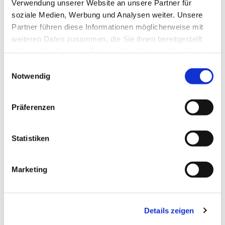
Verwendung unserer Website an unsere Partner für
Gebet für Sie, uvm.
soziale Medien, Werbung und Analysen weiter. Unsere
Partner führen diese Informationen möglicherweise mit
weiteren Daten zusammen, die Sie ihnen bereitgestellt
haben oder die sie im Rahmen Ihrer Nutzung der Dienste
gesammelt haben.
Einwilligungsauswahl
Notwendig
Präferenzen
Statistiken
Marketing
Details zeigen