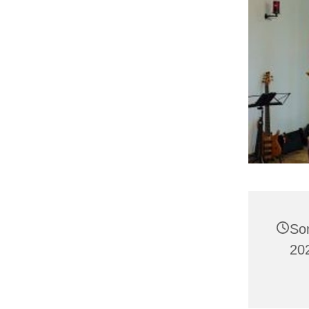
So
20