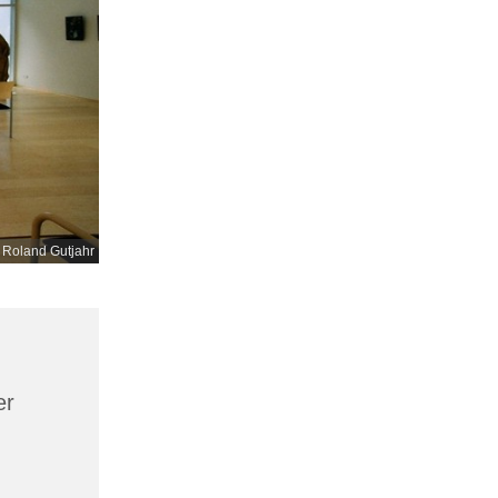
 Roland Gutjahr
er