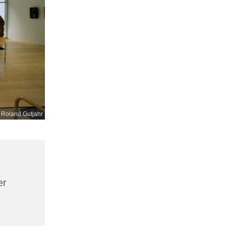
 Roland Gutjahr
er