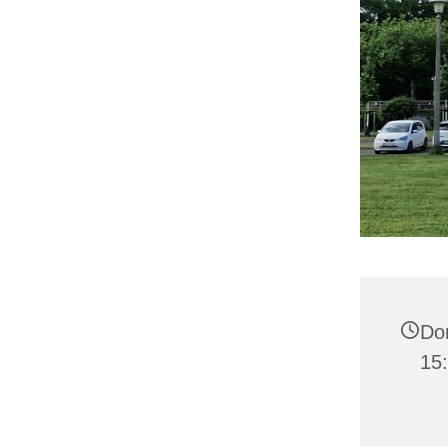
Don
15