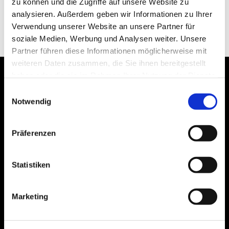
zu können und die Zugriffe auf unsere Website zu
analysieren. Außerdem geben wir Informationen zu Ihrer
Verwendung unserer Website an unsere Partner für
soziale Medien, Werbung und Analysen weiter. Unsere
Partner führen diese Informationen möglicherweise mit
weiteren Daten zusammen, die Sie ihnen bereitgestellt
haben oder die sie im Rahmen Ihrer Nutzung der Dienste
gesammelt haben.
Einwilligungsauswahl
Notwendig
Bogenstraße 4A
99089 Erfurt, Thüringen
Präferenzen
Statistiken
Bitte akzeptieren Sie Marketing-Cookies,
um diese Karte anzuzeigen.
Marketing
Accept cookies