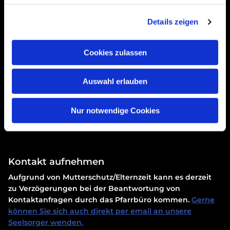
Details zeigen
Cookies zulassen
Auswahl erlauben
Erklärung zur Barrierefreiheit
Nur notwendige Cookies
Kontakt aufnehmen
Aufgrund von Mutterschutz/Elternzeit kann es derzeit
zu Verzögerungen bei der Beantwortung von
Kontaktanfragen durch das Pfarrbüro kommen.
Gerne
können Sie sich auch direkt per email an unsere
Seelsorger wenden.