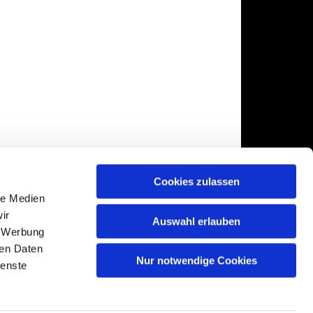
Cookies zulassen
le Medien
ir
Auswahl erlauben
, Werbung
ren Daten
Nur notwendige Cookies
ienste
gin