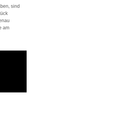
ben, sind
tück
genau
be am