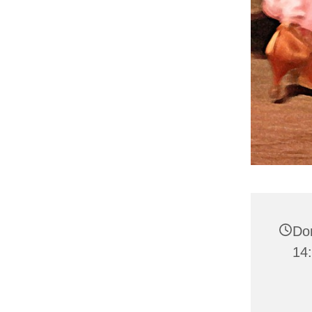
Don
14