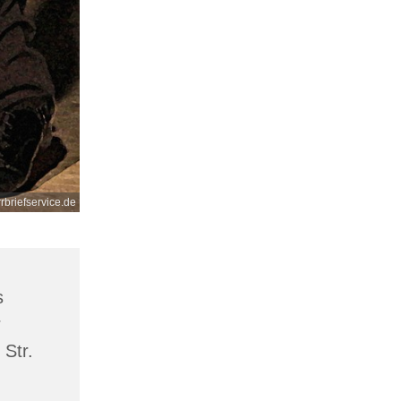
rbriefservice.de
s
r
 Str.