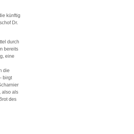
e künftig
schof Dr.
tel durch
n bereits
g, eine
h die
 birgt
charnier
 also als
Brot des