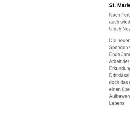
St. Mari
Nach Ferti
auch wied
Ulrich Ne
Die neuen
Spenden v
Ende Janua
Arbeit de
Erkundungs
Drittkläs
doch das 
einen übe
Aufbewahru
Lebens!