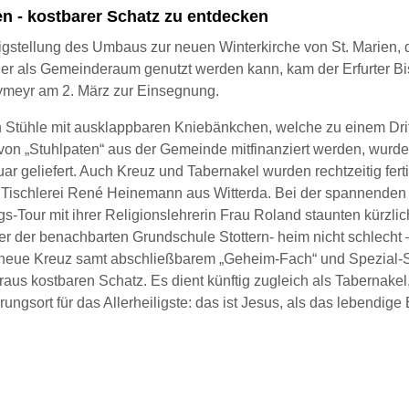
en - kostbarer Schatz zu entdecken
gstellung des Umbaus zur neuen Winterkirche von St. Marien, di
er als Gemeinderaum genutzt werden kann, kam der Erfurter Bi
ymeyr am 2. März zur Einsegnung.
 Stühle mit ausklappbaren Kniebänkchen, welche zu einem Drit
on „Stuhlpaten“ aus der Gemeinde mitfinanziert werden, wurde
r geliefert. Auch Kreuz und Tabernakel wurden rechtzeitig ferti
r Tischlerei René Heinemann aus Witterda. Bei der spannenden
-Tour mit ihrer Religionslehrerin Frau Roland staunten kürzlic
sler der benachbarten Grundschule Stottern- heim nicht schlecht –
neue Kreuz samt abschließbarem „Geheim-Fach“ und Spezial-S
raus kostbaren Schatz. Es dient künftig zugleich als Tabernakel,
ngsort für das Allerheiligste: das ist Jesus, als das lebendige 