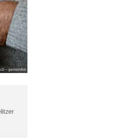
c0 – gemeinfrei
litzer