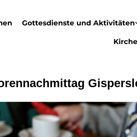
men
Gottesdienste und Aktivitäten
Kirch
orennachmittag Gispers