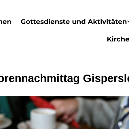
men
Gottesdienste und Aktivitäten
Kirch
orennachmittag Gispers