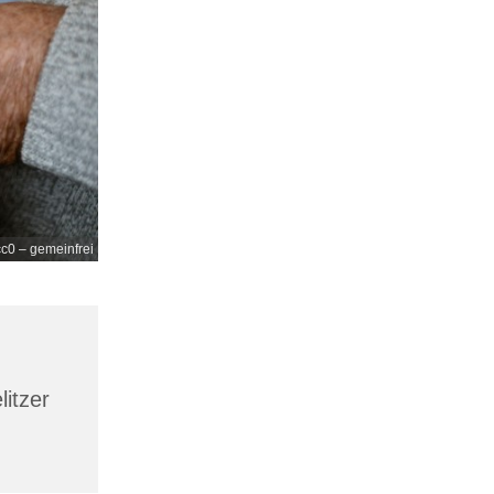
c0 – gemeinfrei
litzer