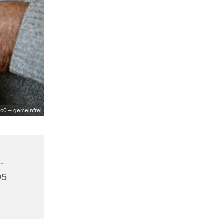
c0 – gemeinfrei
-
95