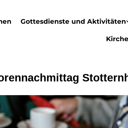
men
Gottesdienste und Aktivitäten
Kirch
orennachmittag Stottern