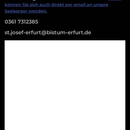
können Sie sich auch direkt per email an unsere
Seelsorger wenden.
0361 7312385
st.josef-erfurt@bistum-erfurt.de