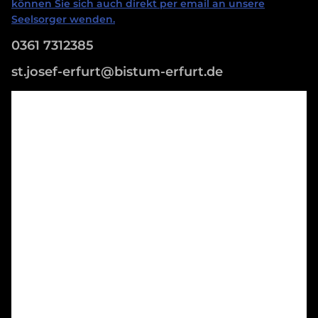
können Sie sich auch direkt per email an unsere
Seelsorger wenden.
0361 7312385
st.josef-erfurt@bistum-erfurt.de