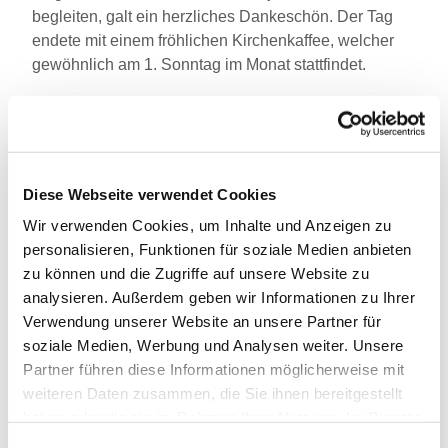
begleiten, galt ein herzliches Dankeschön. Der Tag
endete mit einem fröhlichen Kirchenkaffee, welcher
gewöhnlich am 1. Sonntag im Monat stattfindet.
Allen, die sich eingebracht haben – ob sichtbar oder
im Hintergrund – sei von Herzen für ihr Engagement
gedankt.
Der neue Familienkreis freut sich schon auf die
Diese Webseite verwendet Cookies
nächsten Treffen am 4. Januar und 1. Februar 2026
Wir verwenden Cookies, um Inhalte und Anzeigen zu
und lädt weitere Familien herzlich ein, sich
personalisieren, Funktionen für soziale Medien anbieten
anzuschließen.
zu können und die Zugriffe auf unsere Website zu
analysieren. Außerdem geben wir Informationen zu Ihrer
Kontakt für Interessierte: Dörte-Maria Reddig
Verwendung unserer Website an unsere Partner für
dmreddig@t-online.de
Agnes Diller
soziale Medien, Werbung und Analysen weiter. Unsere
Agnes.Diller@gmx.net
Partner führen diese Informationen möglicherweise mit
weiteren Daten zusammen, die Sie ihnen bereitgestellt
haben oder die sie im Rahmen Ihrer Nutzung der Dienste
gesammelt haben.
Einwilligungsauswahl