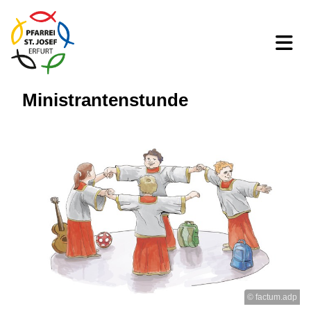
Ministrantenstunde
© factum.adp