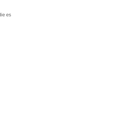
die es
d