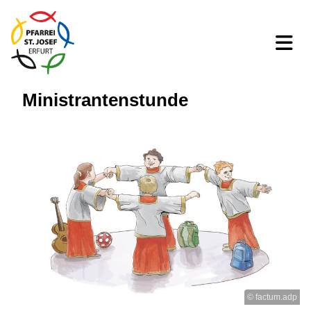
Ministrantenstunde
© factum.adp