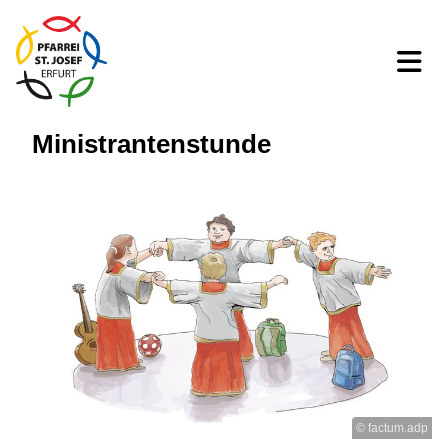
Ministrantenstunde
© factum.adp