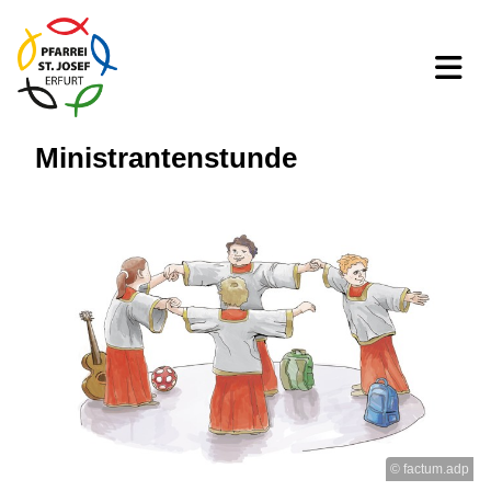
Ministrantenstunde
© factum.adp