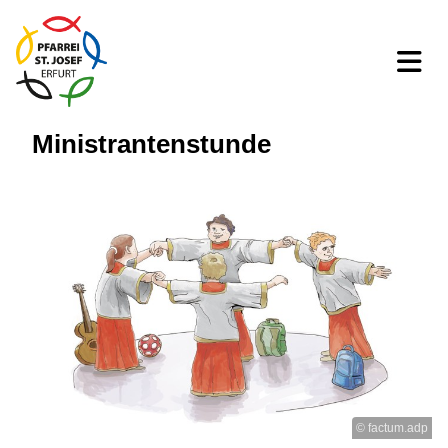
Ministrantenstunde
© factum.adp