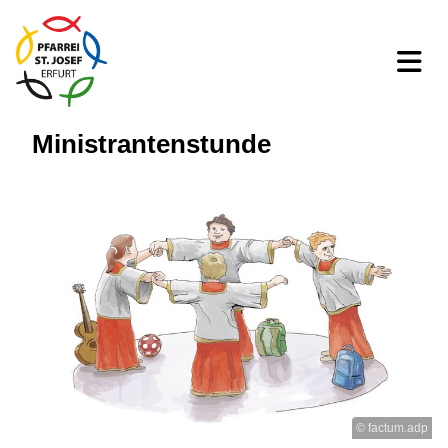
Ministrantenstunde
© factum.adp