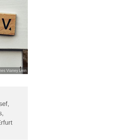
es Vianey Lein
sef,
s,
rfurt