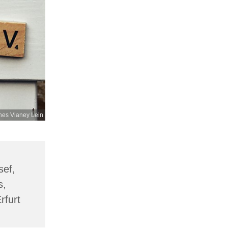
es Vianey Lein
sef,
s,
rfurt