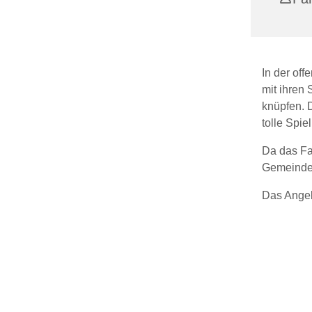
In der of
mit ihren
knüpfen. 
tolle Spie
Da das Fa
Gemeinder
Das Angebo