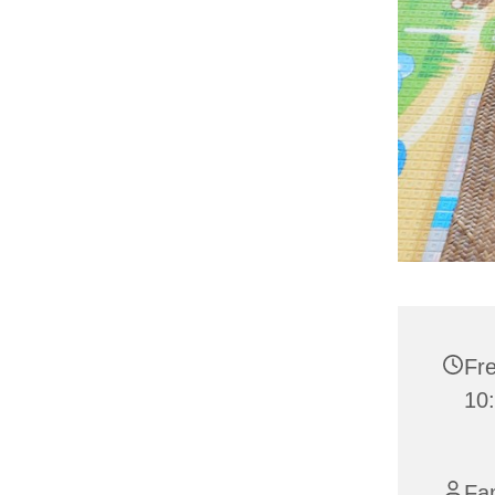
Fre
10
Fa