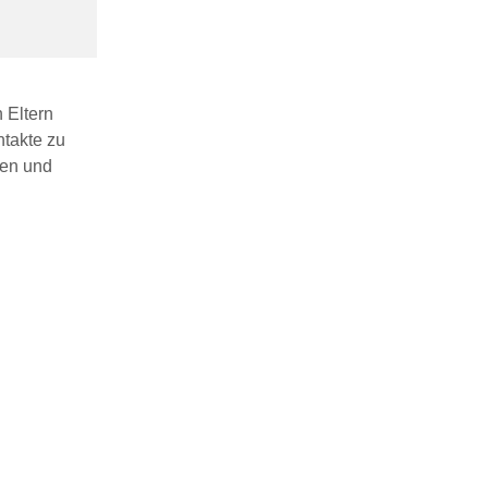
 Eltern
takte zu
gen und