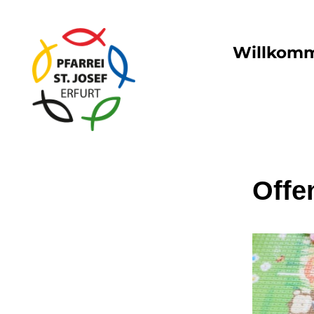
Willkom
Offe