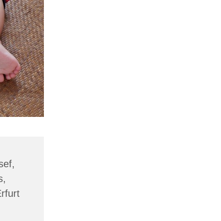
sef,
s,
rfurt