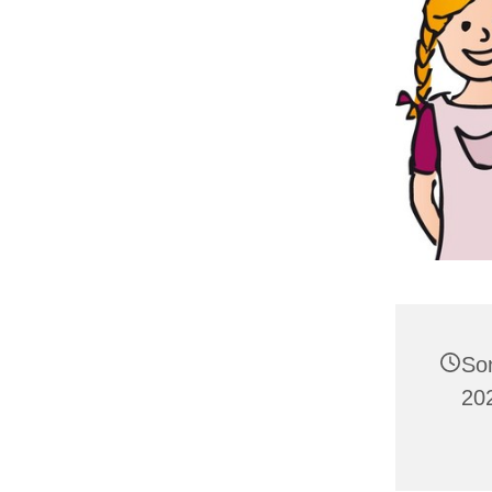
So
20