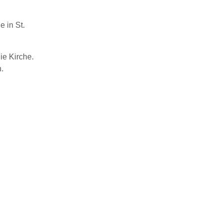
e in St.
e Kirche.
n.