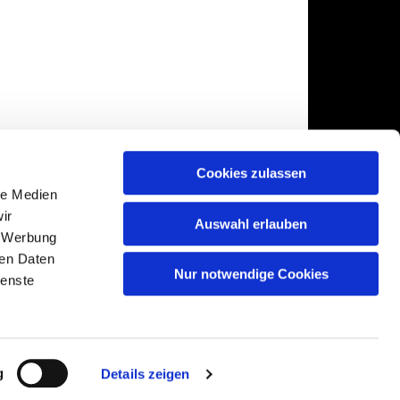
Cookies zulassen
le Medien
ir
Auswahl erlauben
, Werbung
ren Daten
Nur notwendige Cookies
ienste
gin
g
Details zeigen