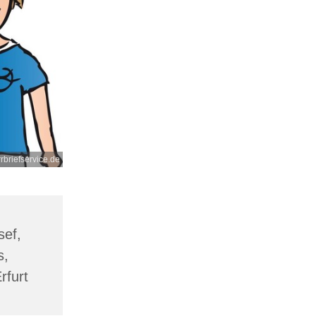
rbriefservice.de
sef,
s,
rfurt