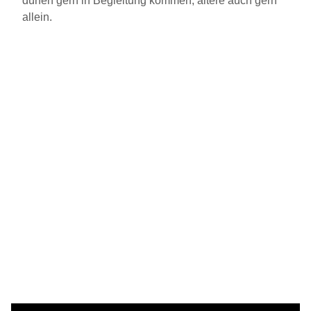
dürfen gern in Begleitung kommen, ältere auch gern
allein.