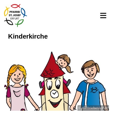
Kinderkirche
© pfarrbriefservice.de