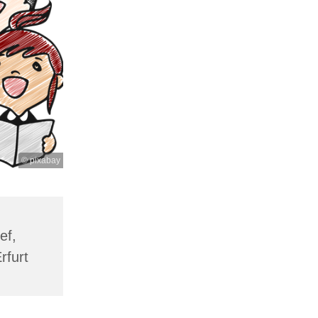
© pixabay
ef,
rfurt