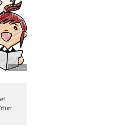
© pixabay
ef,
rfurt