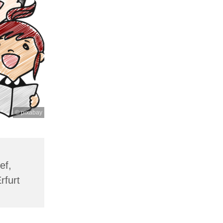
© pixabay
ef,
rfurt