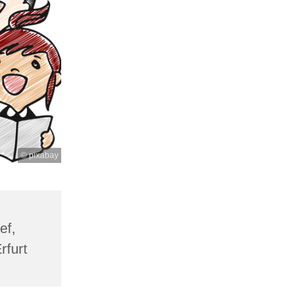
© pixabay
ef,
rfurt