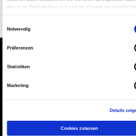
die sie im Rahmen Ihrer Nutzung der Dienste gesammelt ha
Einwilligungsauswahl
Notwendig
Präferenzen
Statistiken
Bogenstraße 4A
99089 Erfurt, Thüringen
Marketing
Bitte akzeptieren Sie Marketing-Cookies,
Details zeig
um diese Karte anzuzeigen.
Accept cookies
Cookies zulassen