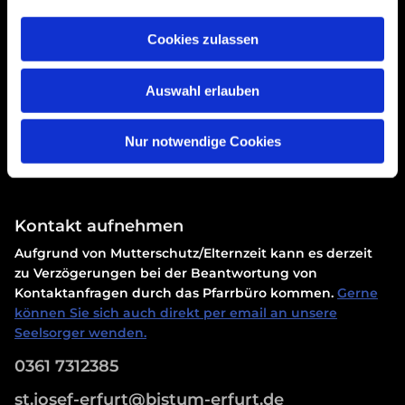
Cookies zulassen
Auswahl erlauben
Erklärung zur Barrierefreiheit
Nur notwendige Cookies
Kontakt aufnehmen
Aufgrund von Mutterschutz/Elternzeit kann es derzeit
zu Verzögerungen bei der Beantwortung von
Kontaktanfragen durch das Pfarrbüro kommen.
Gerne
können Sie sich auch direkt per email an unsere
Seelsorger wenden.
0361 7312385
st.josef-erfurt@bistum-erfurt.de