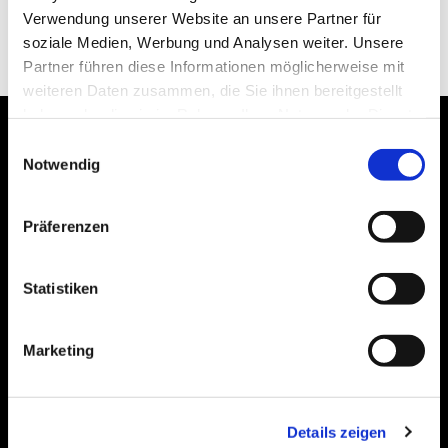
Verwendung unserer Website an unsere Partner für
soziale Medien, Werbung und Analysen weiter. Unsere
Partner führen diese Informationen möglicherweise mit
weiteren Daten zusammen, die Sie ihnen bereitgestellt
haben oder die sie im Rahmen Ihrer Nutzung der Dienste
gesammelt haben.
Einwilligungsauswahl
Notwendig
Bogenstraße 4A
Präferenzen
99089 Erfurt, Thüringen
Statistiken
Bitte akzeptieren Sie Marketing-Cookies,
um diese Karte anzuzeigen.
Marketing
Accept cookies
Details zeigen