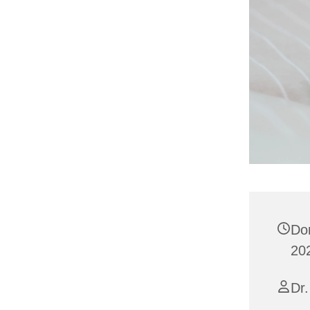
Do
20
Dr.