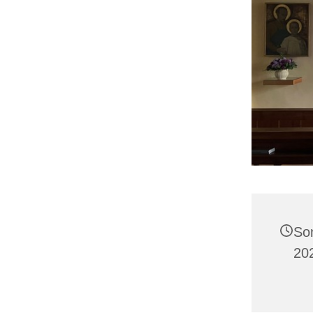
So
20