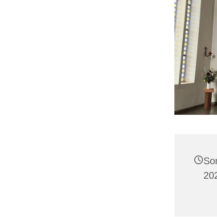
So
20