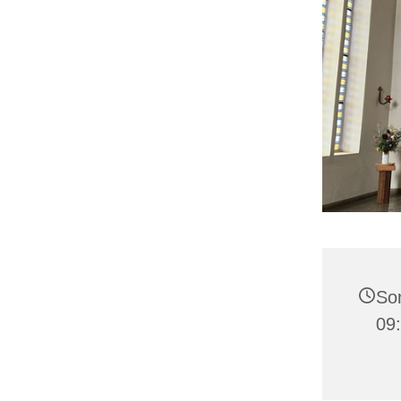
Son
09