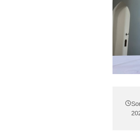
So
20