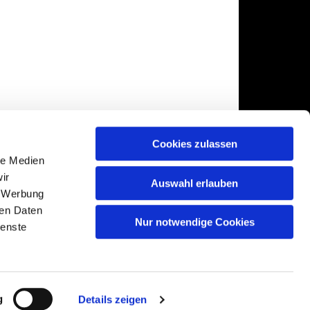
Cookies zulassen
le Medien
ir
Auswahl erlauben
, Werbung
ren Daten
Nur notwendige Cookies
ienste
gin
g
Details zeigen