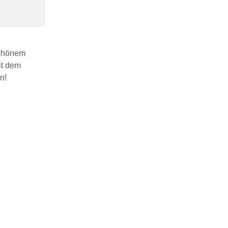
schönem
it dem
n!