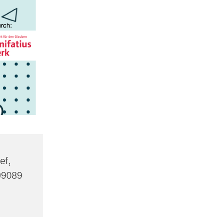
ef,
 99089