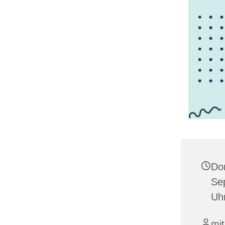
Do
Se
Uh
mit