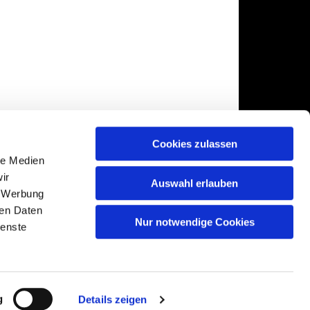
Cookies zulassen
le Medien
ir
Auswahl erlauben
, Werbung
ren Daten
Nur notwendige Cookies
ienste
gin
g
Details zeigen