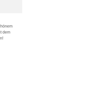
schönem
it dem
n!