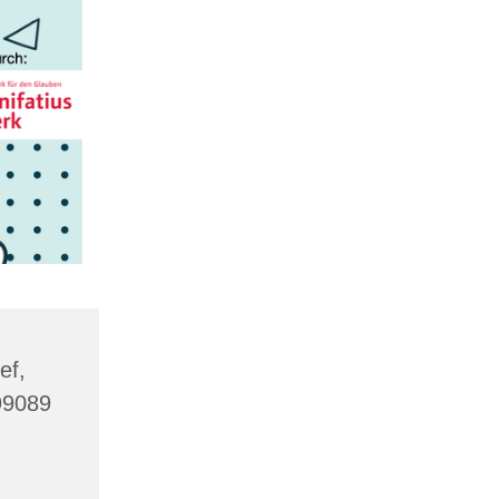
ef,
 99089