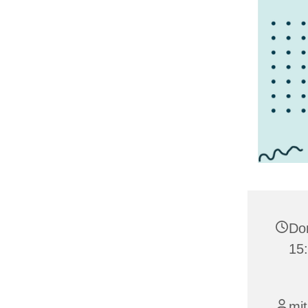
Don
15
mit