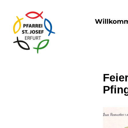
Willkom
Feie
Pfin