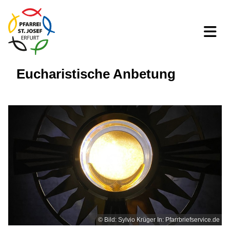
Eucharistische Anbetung
© Bild: Sylvio Krüger In: Pfarrbriefservice.de