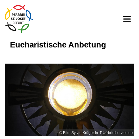
Eucharistische Anbetung
© Bild: Sylvio Krüger In: Pfarrbriefservice.de