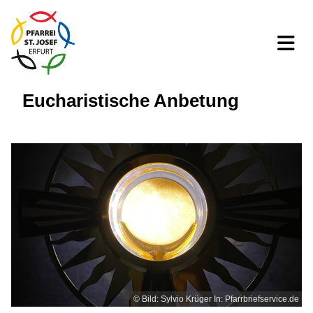
Eucharistische Anbetung
© Bild: Sylvio Krüger In: Pfarrbriefservice.de