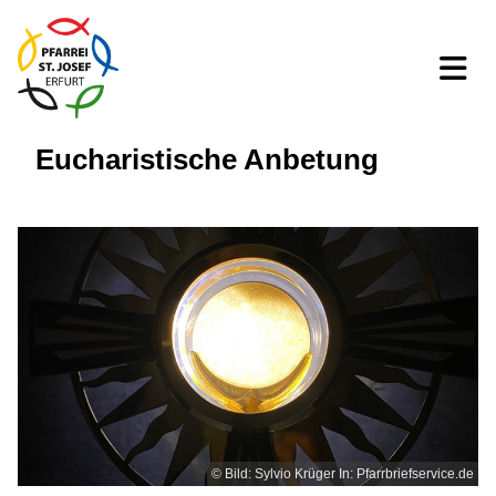
Eucharistische Anbetung
© Bild: Sylvio Krüger In: Pfarrbriefservice.de