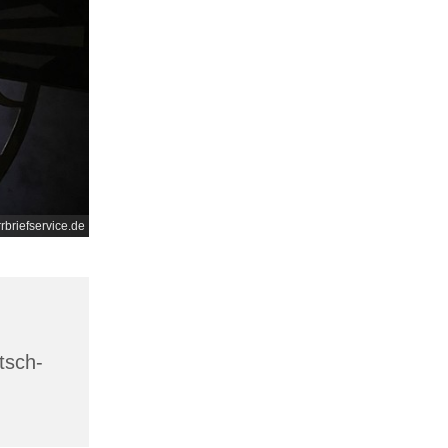
rrbriefservice.de
tsch-