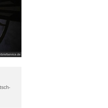
rrbriefservice.de
tsch-