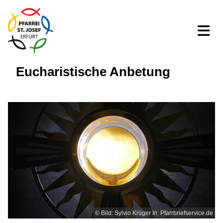
Eucharistische Anbetung
© Bild: Sylvio Krüger In: Pfarrbriefservice.de